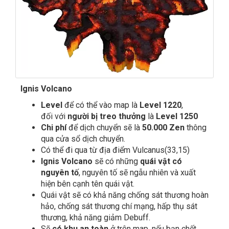
Ignis Volcano
Level
để có thể vào map là
Level 1220
,
đối với
người bị treo thưởng
là
Level 1250
Chi phí
để dịch chuyển sẽ là
50.000 Zen
thông
qua cửa sổ dịch chuyển.
Có thể đi qua từ địa điểm Vulcanus(33,15)
Ignis Volcano
sẽ có những
quái vật có
nguyên tố
, nguyên tố sẽ ngẫu nhiên và xuất
hiện bên cạnh tên quái vật.
Quái vật sẽ có khả năng chống sát thương hoàn
hảo, chống sát thương chí mạng, hấp thụ sát
thương, khả năng giảm Debuff.
Sẽ
có khu an toàn
ở trên map, nếu bạn chết