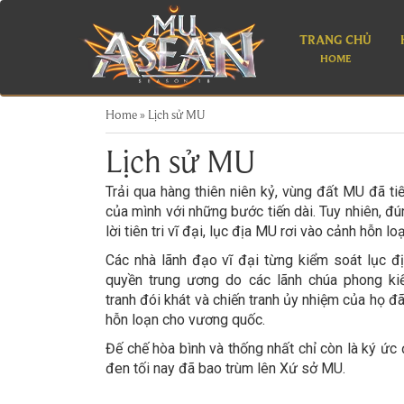
TRANG CHỦ
HOME
Home
»
Lịch sử MU
Lịch sử MU
Trải qua hàng thiên niên kỷ, vùng đất MU đã tiế
của mình với những bước tiến dài. Tuy nhiên, đú
lời tiên tri vĩ đại, lục địa MU rơi vào cảnh hỗn l
Các nhà lãnh đạo vĩ đại từng kiểm soát lục đ
quyền trung ương do các lãnh chúa phong kiế
tranh đói khát và chiến tranh ủy nhiệm của họ 
hỗn loạn cho vương quốc.
Đế chế hòa bình và thống nhất chỉ còn là ký ức
đen tối nay đã bao trùm lên Xứ sở MU.