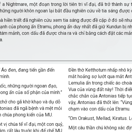
 a Nightmare, một đoạn trong lời tiên tri vĩ đại, đã trở thành sự
hững người khôn ngoan lại bắt đầu nghiên cứu về tia sáng được đề 
à hiền triết đã nghiên cứu xem tia sáng được đề cập ở đó sẽ như
nh của phong ấn Etramu, phong ấn duy nhất đã giữ Kundun bị nh
tám mảnh, con dấu đã được chia ra và chỉ bằng cách đặt các mảnh l
a.
 Áo đen, đang tiến gần đến
Đền thờ Ketthotum nhấp nhô kỳ
mình.
mắt hoảng sợ lướt qua mắt Ant
Lemulia ẩn trong chiếc áo choà
ngốc, những người ngoan đạo,
Vua của vùng đất này! Thời điể
phong ấn của số phận của mình.”
chắc chắn của Antonias tiếp tục
 chở cho gã khờ khạo và dụ dỗ
vậy, Antonias đã thốt lên: “Vùn
ntonias đã ngã bệnh và mệt mỏi
chạm vào con dấu của Etramu.
 chúa phong kiến ​​của MU.
“Om Orakust, Mellad, Kiratus. L
vị chúa tể vĩ đại, một con quỷ,
Một câu thần chú không xác địn
ăm, rất lâu trước khi đế chế MU