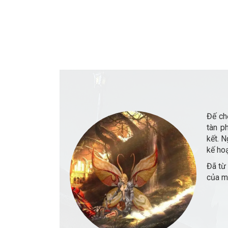
Đế ch
tàn p
kết. 
kế hoạ
Đã từ
của mộ