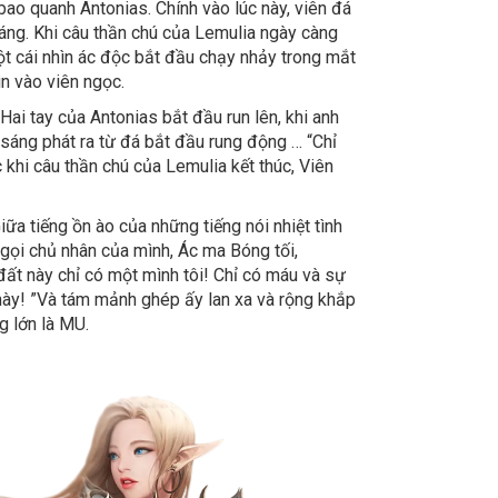
o quanh Antonias. Chính vào lúc này, viên đá
áng. Khi câu thần chú của Lemulia ngày càng
t cái nhìn ác độc bắt đầu chạy nhảy trong mắt
ìn vào viên ngọc.
Hai tay của Antonias bắt đầu run lên, khi anh
sáng phát ra từ đá bắt đầu rung động … “Chỉ
c khi câu thần chú của Lemulia kết thúc, Viên
iữa tiếng ồn ào của những tiếng nói nhiệt tình
gọi chủ nhân của mình, Ác ma Bóng tối,
đất này chỉ có một mình tôi! Chỉ có máu và sự
này! ”Và tám mảnh ghép ấy lan xa và rộng khắp
g lớn là MU.