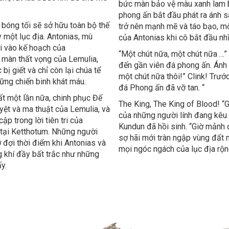
bức màn bảo vệ màu xanh lam ba
phong ấn bắt đầu phát ra ánh s
 bóng tối sẽ sở hữu toàn bộ thế
trở nên mạnh mẽ và táo bạo, mộ
 một lục địa. Antonias, mù
của Antonias khi cô bắt đầu nh
i vào kế hoạch của
“Một chút nữa, một chút nữa …” 
 màn thất vọng của Lemulia,
đến gần viên đá phong ấn. Ánh 
bị giết và chỉ còn lại chúa tể
một chút nữa thôi!” Clink! Trướ
hững chiến binh khát máu.
đá Phong ấn đã vỡ tan. “
ất một lần nữa, chinh phục Đế
The King, The King of Blood! “G
ệt và ma thuật của Lemulia, và
của những người lính đang kêu 
ập trong lời tiên tri của
Kundun đã hồi sinh. “Giờ mảnh 
 tại Ketthotum. Những người
sợ hãi mới tràn ngập vùng đất 
 đợi thời điểm khi Antonias và
mọi ngóc ngách của lục địa rộn
g khí đầy bất trắc như những
y.