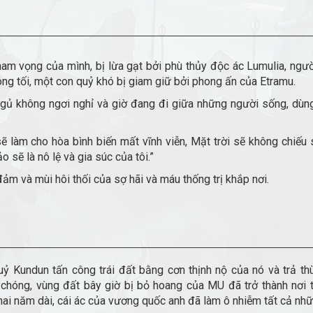
ham vọng của mình, bị lừa gạt bởi phù thủy độc ác Lumulia, ngư
óng tối, một con quỷ khó bị giam giữ bởi phong ấn của Etramu.
gủ không ngơi nghỉ và giờ đang đi giữa những người sống, dùn
 sẽ làm cho hòa bình biến mất vĩnh viễn, Mặt trời sẽ không chiếu
o sẽ là nô lệ và gia súc của tôi.”
ảm và mùi hôi thối của sợ hãi và máu thống trị khắp nơi.
uỷ Kundun tấn công trái đất bằng cơn thịnh nộ của nó và trả t
 chóng, vùng đất bây giờ bị bỏ hoang của MU đã trở thành nơi 
hai năm dài, cái ác của vương quốc anh đã làm ô nhiễm tất cả nhữn