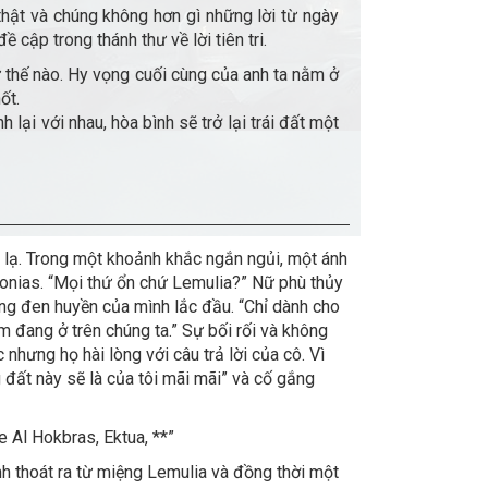
 thật và chúng không hơn gì những lời từ ngày
cập trong thánh thư về lời tiên tri.
 thế nào. Hy vọng cuối cùng của anh ta nằm ở
ốt.
ại với nhau, hòa bình sẽ trở lại trái đất một
 lạ. Trong một khoảnh khắc ngắn ngủi, một ánh
onias. “Mọi thứ ổn chứ Lemulia?” Nữ phù thủy
ng đen huyền của mình lắc đầu. “Chỉ dành cho
m đang ở trên chúng ta.” Sự bối rối và không
 nhưng họ hài lòng với câu trả lời của cô. Vì
g đất này sẽ là của tôi mãi mãi” và cố gắng
e Al Hokbras, Ektua, **”
h thoát ra từ miệng Lemulia và đồng thời một