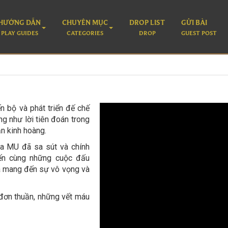
HƯỚNG DẪN
CHUYÊN MỤC
DROP LIST
GỬI BÀI
PLAY GUIDES
CATEGORIES
DROP
GUEST POST
n bộ và phát triển đế chế
ng như lời tiên đoán trong
oạn kinh hoàng.
ịa MU đã sa sút và chính
n ​​cùng những cuộc đấu
đã mang đến sự vô vọng và
 đơn thuần, những vết máu