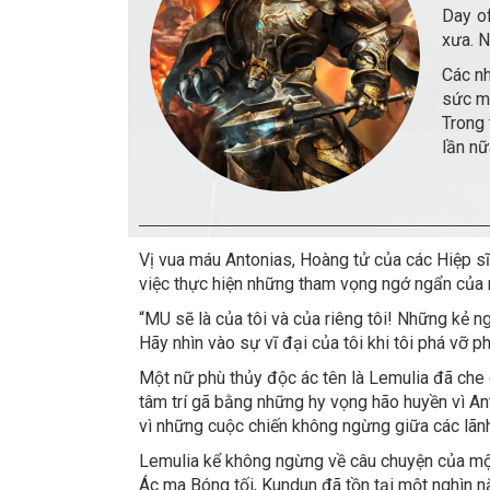
Day of
xưa. N
Các nh
sức mạ
Trong 
lần nữ
Vị vua máu Antonias, Hoàng tử của các Hiệp sĩ
việc thực hiện những tham vọng ngớ ngẩn của 
“MU sẽ là của tôi và của riêng tôi! Những kẻ 
Hãy nhìn vào sự vĩ đại của tôi khi tôi phá vỡ 
Một nữ phù thủy độc ác tên là Lemulia đã che
tâm trí gã bằng những hy vọng hão huyền vì A
vì những cuộc chiến không ngừng giữa các lãnh
Lemulia kể không ngừng về câu chuyện của một 
Ác ma Bóng tối, Kundun đã tồn tại một nghìn n