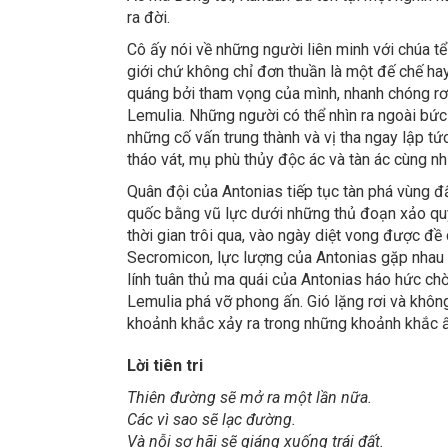
ra đời.
Cô ấy nói về những người liên minh với chúa tể
giới chứ không chỉ đơn thuần là một đế chế hay
quáng bởi tham vọng của mình, nhanh chóng rơ
Lemulia. Những người có thể nhìn ra ngoài bức
những cố vấn trung thành và vị tha ngay lập tức 
tháo vát, mụ phù thủy độc ác và tàn ác cùng n
Quân đội của Antonias tiếp tục tàn phá vùng đ
quốc bằng vũ lực dưới những thủ đoạn xảo quy
thời gian trôi qua, vào ngày diệt vong được đề c
Secromicon, lực lượng của Antonias gặp nhau
lính tuân thủ ma quái của Antonias háo hức chờ
Lemulia phá vỡ phong ấn. Gió lặng rơi và khôn
khoảnh khắc xảy ra trong những khoảnh khắc ấ
Lời tiên tri
Thiên đường sẽ mở ra một lần nữa.
Các vì sao sẽ lạc đường.
Và nỗi sợ hãi sẽ giáng xuống trái đất.