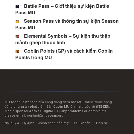
Battle Pass – Giới thiệu sự kiện Battle
Pass MU
Season Pass và thông tin sự kiện Season
Pass MU
Elemental Symbols – Sự kiện thu thập
mảnh ghép thuộc tính
Goblin Points (GP) và cách kiếm Goblin
Points trong MU
MU Asean là website của cộng đồng đam mê MU Online được cộng
đồng chung tay phát triển. Bản Quyền MU Online thuộc về
WEBZEN.
Media sponsor
AboveX Digital LLC
, any problems or complaints
please email:
contact@muasean.org
Nội quy & Quy định
/
Chính sách bảo mật
/
Điều khoản
/ /
Liên hệ