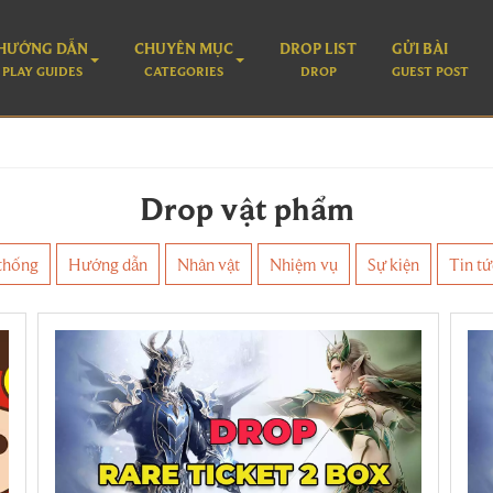
HƯỚNG DẪN
CHUYÊN MỤC
DROP LIST
GỬI BÀI
PLAY GUIDES
CATEGORIES
DROP
GUEST POST
Drop vật phẩm
thống
Hướng dẫn
Nhân vật
Nhiệm vụ
Sự kiện
Tin tứ