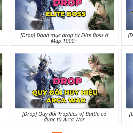
e
[Drop] Danh mục drop từ Elite Boss ở
[
Map 1000+
[Drop] Quy đổi Trophies of Battle có
[
được từ Arca War