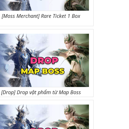
[Moss Merchant] Rare Ticket 1 Box
[Drop] Drop vật phẩm từ Map Boss